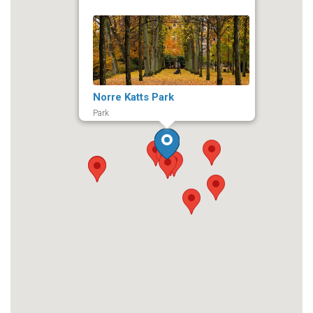
Norre Katts Park
Park