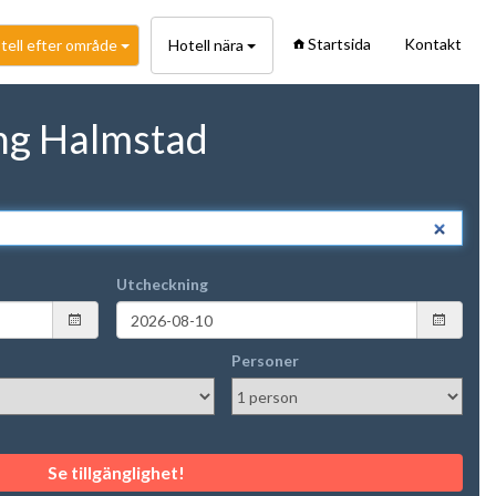
Startsida
Kontakt
tell efter område
Hotell nära
ng Halmstad
Utcheckning
Personer
Se tillgänglighet!