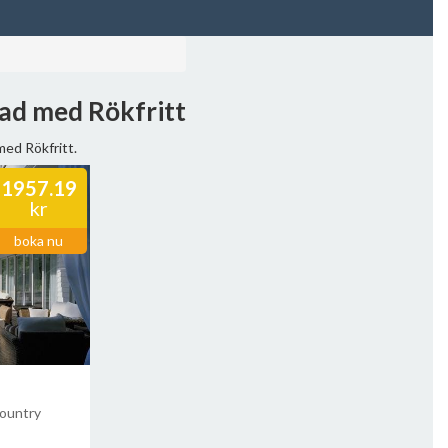
tad med Rökfritt
med Rökfritt.
1957.19
kr
boka nu
Country