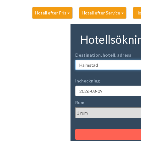
Hotell efter Pris
Hotell efter Service
Ho
Hotellsökni
Destination, hotell, adress
Incheckning
Rum